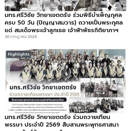
มทร.ศรีวิชัย วิทยาเขตตรัง ร่วมพิธีบำเพ็ญกุศล
ครบ 50 วัน (ปัญญาสมวาร) ถวายเป็นพระกุศล
แด่ สมเด็จพระเจ้าลูกเธอ เจ้าฟ้าพัชรกิติยาภาฯ
30 กรกฎาคม 2026
Highlights
มทร.ศรีวิชัย วิทยาเขตตรัง ร่วมถวายเทียน
พรรษา ประจำปี 2569 สืบสานพระพุทธศาสนา