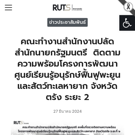
Open
Search for:
ข่าวประชาสัมพันธ์
คณะทำงานสำนักงานปลัด
รก
สำนักนายกรัฐมนตรี ติดตาม
วกับวิทยาเขตตรัง
ความพร้อมโครงการพัฒนา
ารวิทยาเขตตรัง
ศูนย์เรียนรู้อนุรักษ์ฟื้นฟูพะยูน
หน่วยงาน
และสัตว์ทะเลหายาก จังหวัด
ารระบบสารสนเทศ
อเรา
ตรัง ระยะ 2
27 มีนาคม 2024